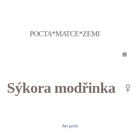
POCTA*MATCE*ZEMI
Toggle
navigati
Sýkora modřinka ♀
Art print